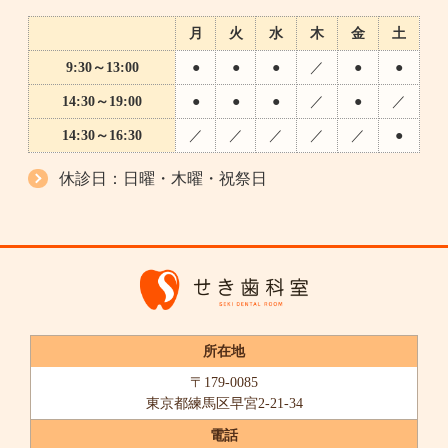
月
火
水
木
金
土
9:30～13:00
●
●
●
／
●
●
14:30～19:00
●
●
●
／
●
／
14:30～16:30
／
／
／
／
／
●
休診日：日曜・木曜・祝祭日
所在地
〒179-0085
東京都練馬区早宮2-21-34
電話